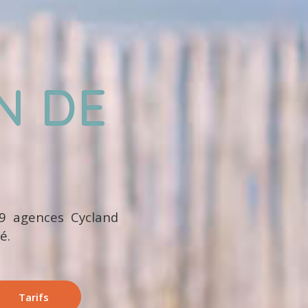
N DE
 9 agences Cycland
é.
Tarifs