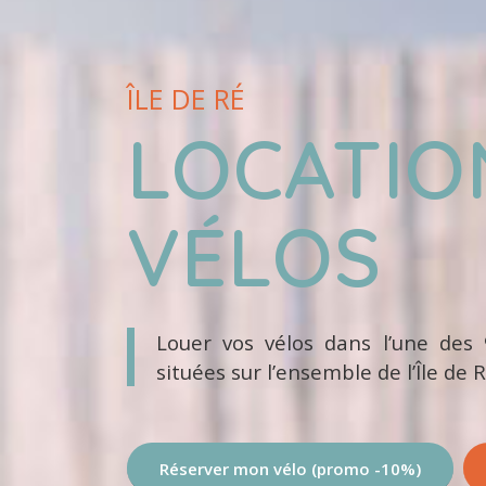
ÎLE DE RÉ
LOCATIO
VÉLOS
Louer vos vélos dans l’une des
situées sur l’ensemble de l’Île de R
Réserver mon vélo (promo -10%)