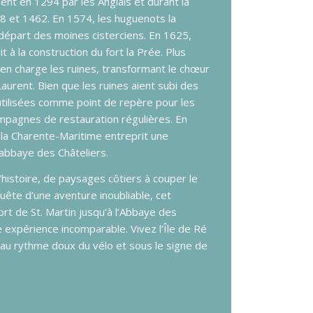
nt en 1294 par les Anglais et durant la
 et 1462. En 1574, les huguenots la
départ des moines cisterciens. En 1625,
t à la construction du fort la Prée. Plus
t en charge les ruines, transformant le chœur
Laurent. Bien que les ruines aient subi des
 utilisées comme point de repère pour les
mpagnes de restauration régulières. En
 la Charente-Maritime entreprit une
’abbaye des Châteliers.
istoire, de paysages côtiers à couper le
uête d’une aventure inoubliable, cet
port de St. Martin jusqu’à l’Abbaye des
 expérience incomparable. Vivez l’Île de Ré
au rythme doux du vélo et sous le signe de