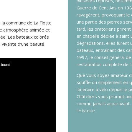
plusieurs reprises, notamme
Guerre de Cent Ans en 1388
ravagèrent, provoquant le 
une partie des pierres servi
s la commune de La Flotte
tard, les oratoriens priren
 une atmosphère animée et
en chapelle dédiée à saint 
tée. Les bateaux colorés
dégradations, elles furent
e vivante d’une beauté
bateaux, entraînant des ca
1997, le conseil général de
restauration complète de l
t found
Que vous soyez amateur d’h
souffle ou simplement en q
itinéraire à vélo depuis le 
Châteliers vous promet une
comme jamais auparavant, 
l’Histoire.