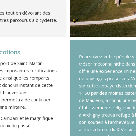
es tout en dévoilant des
ètres parcourus à bicyclette.
ications
Poursuivez votre périple v
port de Saint-Martin.
trésor méconnu niché dans la 
s imposantes fortifications
offre une expérience immer
e ainsi que les remparts
de paysages préservés. Voi
z donc un instant de cette
sur cette abbaye cistercie
 à trouver des
1150 par des moines cister
s permettra de continuer
de Mauléon, a connu une h
ne militaire.
établissements religieux de 
à Archigny trouva refuge à
Campani et le magnifique
son soutien à l’archevêque
ncieux du passé
actuels datent du XIVe siècl