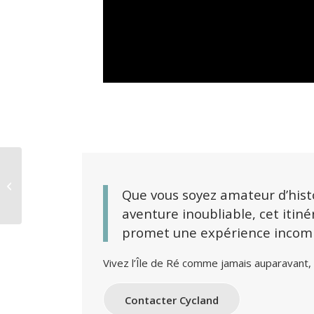
Top 5 des conseils
d’entretien des vélos
Que vous soyez amateur d’histo
en bord de mer
aventure inoubliable, cet itiné
promet une expérience incom
Vivez l’Île de Ré comme jamais auparavant, 
Contacter Cycland