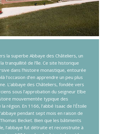
ers la superbe Abbaye des Châteliers, un
tranquillité de l’île. Ce site historique
sive dans l’histoire monastique, entourée
là l’occasion d’en apprendre un peu plus
nne. L’abbaye des Châteliers, fondée vers
ciens sous l’approbation du seigneur Elbe
istoire mouvementée typique des
la région. En 1166, l’abbé Isaac de l’Étoile
 l’abbaye pendant sept mois en raison de
 Thomas Becket. Bien que les bâtiments
e, l’abbaye fut détruite et reconstruite à