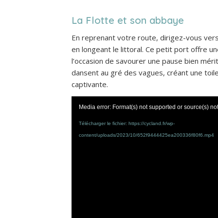
La Flotte et son abbaye
En reprenant votre route, dirigez-vous ver
en longeant le littoral. Ce petit port offre
l’occasion de savourer une pause bien méri
dansent au gré des vagues, créant une toil
captivante.
Media error: Format(s) not supported or source(s) no
Télécharger le fichier: https://cycland.fr/wp-
content/uploads/2023/10/652f9444425ea200336f80f6.mp4