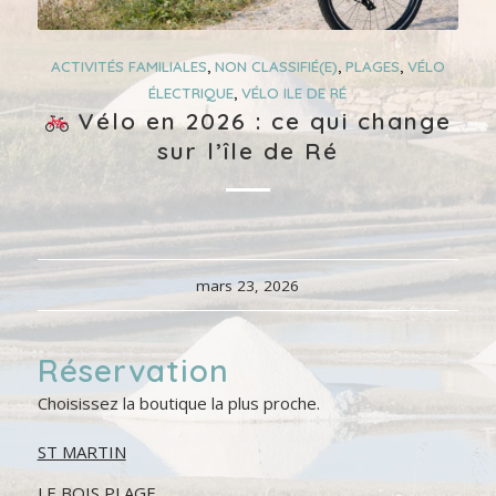
ACTIVITÉS FAMILIALES
,
NON CLASSIFIÉ(E)
,
PLAGES
,
VÉLO
ÉLECTRIQUE
,
VÉLO ILE DE RÉ
Vélo en 2026 : ce qui change
sur l’île de Ré
mars 23, 2026
Réservation
Choisissez la boutique la plus proche.
ST MARTIN
LE BOIS PLAGE