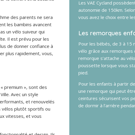
Les VAE Cycland possèdent 
autonomie de 150km. Selon v
thme des parents ne sera
vous avez le choix entre l
ment les bambins avancent
as un vélo suiveur qui
Les remorques enf
te. Il est prévu pour les
Pour les bébés, de 3 à 15 m
plus de donner confiance à
vélo grâce aux remorques d
er plus rapidement, vous,
remorque s’attache au vélo
poussette lorsque vous st
pied.
Pour les enfants à partir de
s « premium », sont des
une remorque qui peut êtr
ille. Avec un style
ceintures sécurisent vos pet
a performants, et renouvelés
de dormir à l’arrière penda
 vélos plutôt sportifs ou
ux vitesses, et vous
onctionnalité et design. Ils