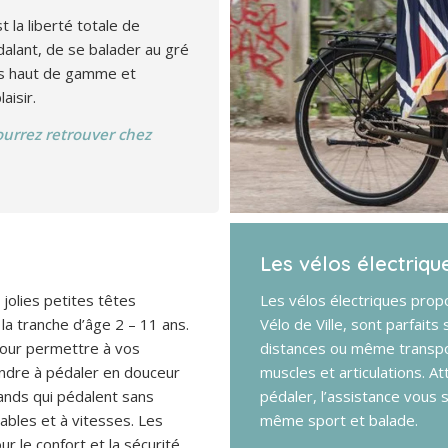
t la liberté totale de
édalant, de se balader au gré
los haut de gamme et
aisir.
pourrez retrouver chez
Les vélos électriqu
olies petites têtes
Les vélos électriques prop
la tranche d’âge 2 – 11 ans.
Vélo de Ville, sont parfait
pour permettre à vos
distances ou même transpor
endre à pédaler en douceur
muscles et articulations. Att
ands qui pédalent sans
pédaler, l’assistance vous
bles et à vitesses. Les
même sport et balade.
r le confort et la sécurité