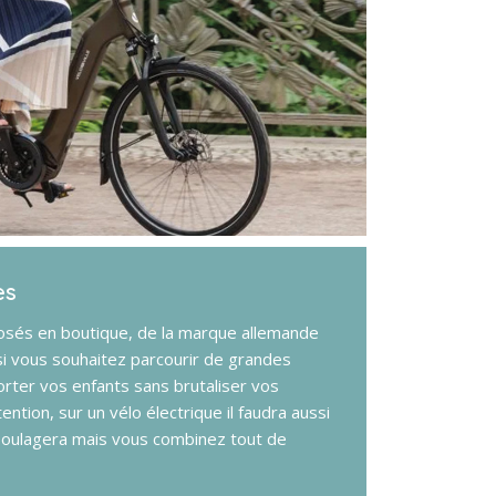
es
osés en boutique, de la marque allemande
s si vous souhaitez parcourir de grandes
ter vos enfants sans brutaliser vos
ention, sur un vélo électrique il faudra aussi
 soulagera mais vous combinez tout de