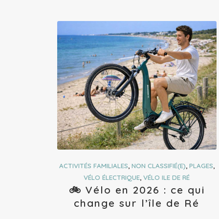
ACTIVITÉS FAMILIALES
,
NON CLASSIFIÉ(E)
,
PLAGES
,
VÉLO ÉLECTRIQUE
,
VÉLO ILE DE RÉ
🚲 Vélo en 2026 : ce qui
change sur l’île de Ré