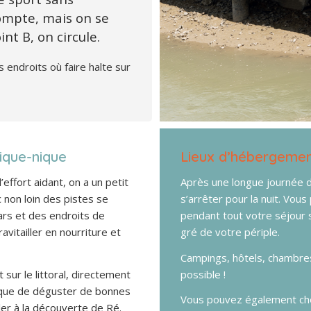
ompte, mais on se
nt B, on circule.
s endroits où faire halte sur
pique-nique
Lieux d’hébergeme
effort aidant, on a un petit
Après une longue journée de
 non loin des pistes se
s’arrêter pour la nuit. Vo
ars et des endroits de
pendant tout votre séjour 
avitailler en nourriture et
gré de votre périple.
Campings, hôtels, chambres
ur le littoral, directement
possible !
r que de déguster de bonnes
Vous pouvez également choi
ler à la découverte de Ré.