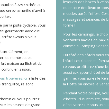
lesquels des boxes à vélos
utillon à Ars : nichée au
ou encore des lieux propos
us serez accueillis d’avril à
muscles après l’effort. Cer
porter.
massages et séances de bien
e par la piste cyclable, vous
forme !
use gourmande avec vue
Pour les campings, le choix
e, arrêtez-vous si vous
véritables havres de paix a
!
comme au camping Seasonov
 Saint Clément, en
Du côté des hôtels vous tro
ter les nombreuses
l’hôtel Les Colonnes, famili
fait maison au Bistrot du
ré vous profiterez d’une be
 continu en saison.
aussi aux appart’hôtel de l
ous trouverez ici
la liste des
gamme, vous aurez le Relais
tranquillité, ils sont
la Flotte ou encore le Sénéc
Pendant votre périple, vou
 chemin où vous pourrez
d’hôtes. Plus intimiste, s
juste les heures de grand
découvrirez Ré sous un autr