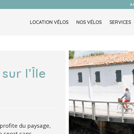
À
LOCATION VÉLOS
NOS VÉLOS
SERVICES
sur l’Île
 profite du paysage,
de sport sans