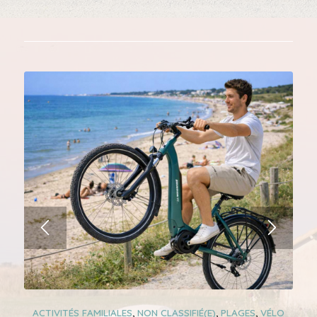
ACTIVITÉS FAMILIALES
,
NON CLASSIFIÉ(E)
,
PLAGES
,
VÉLO